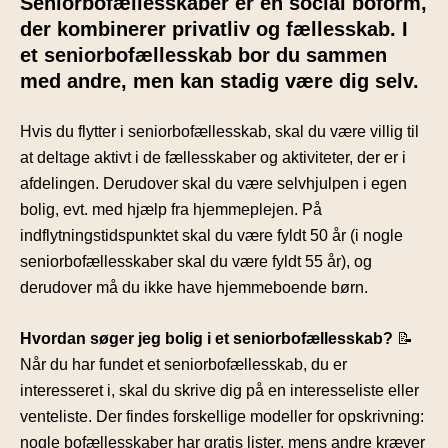
Seniorbofællesskaber er en social boform,
der kombinerer privatliv og fællesskab. I
et seniorbofællesskab bor du sammen
med andre, men kan stadig være dig selv.
Hvis du flytter i seniorbofællesskab, skal du være villig til
at deltage aktivt i de fællesskaber og aktiviteter, der er i
afdelingen. Derudover skal du være selvhjulpen i egen
bolig, evt. med hjælp fra hjemmeplejen.
På
indflytningstidspunktet skal du være fyldt 50 år (i nogle
seniorbofællesskaber skal du være fyldt 55 år), og
derudover må du ikke have hjemmeboende børn
.
Hvordan søger jeg bolig i et seniorbofællesskab?
📝
Når du har fundet et seniorbofællesskab, du er
interesseret i, skal du skrive dig på en interesseliste eller
venteliste. Der findes forskellige modeller for opskrivning:
nogle bofællesskaber har gratis lister, mens andre kræver