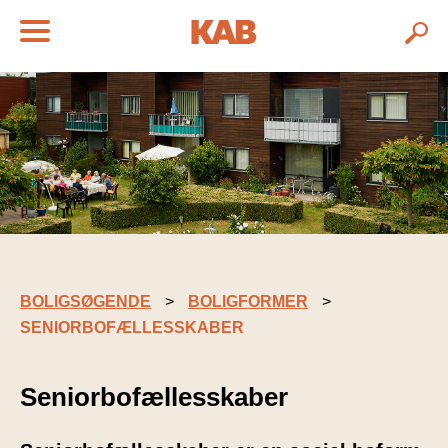
BOLIGSØGENDE
BOLIGFORMER
SENIORBOFÆLLESSKABER
Seniorbofællesskaber