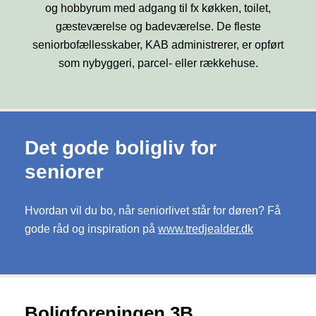
og hobbyrum med adgang til fx køkken, toilet,
gæsteværelse og badeværelse. De fleste
seniorbofællesskaber, KAB administrerer, er opført
som nybyggeri, parcel- eller rækkehuse.
Det gode boligliv for
seniorer
Hvordan vil du bo, når seniorlivet står for døren? Få
gode råd og inspiration på
www.tredjealder.dk
Boligforeningen 3B