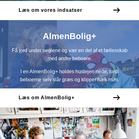
Læs om vores indsatser
AlmenBolig+
Få jord under neglene og vær en del af et fællesskab
med andre beboere.
I en AlmenBolig+ holdes huslejen nede, fordi
beboerne selv slår græs og klipper hæk m.m.
Læs om AlmenBolig+