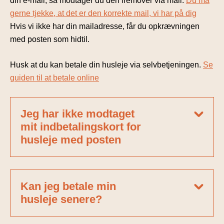
din e-mail, så modtager du den fremover via mail.
Du må
gerne tjekke, at det er den korrekte mail, vi har på dig
Hvis vi ikke har din mailadresse, får du opkrævningen
med posten som hidtil.
Husk at du kan betale din husleje via selvbetjeningen.
Se
guiden til at betale online
Jeg har ikke modtaget
mit indbetalingskort for
husleje med posten
Kan jeg betale min
husleje senere?