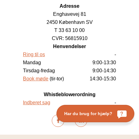
Adresse
Enghavevej 81
2450 København SV
T 33 63 10 00
CVR: 56815910
Henvendelser
Ring til os
-
Mandag
9:00-13:30
Tirsdag-fredag
9:00-14:30
Book møde
(tir-tor)
14:30-15:30
Whistleblowerordning
Indberet sag
-
Har du brug for hjælp?