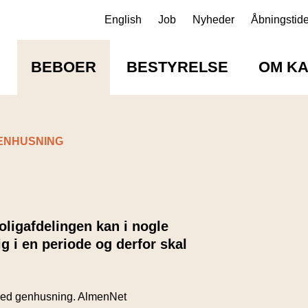
English
Job
Nyheder
Åbningstide
E
BEBOER
BESTYRELSE
OM K
ENHUSNING
boligafdelingen kan i nogle
ig i en periode og derfor skal
 med genhusning. AlmenNet