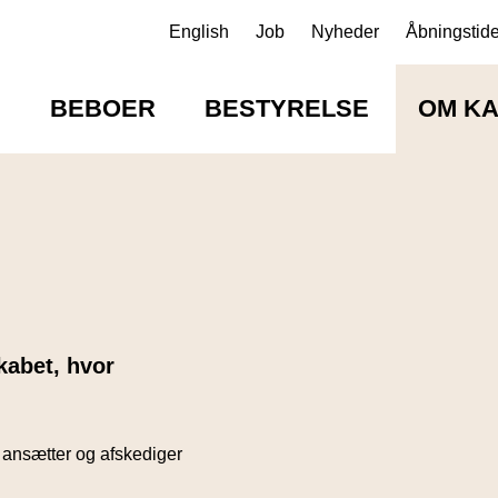
English
Job
Nyheder
Åbningstide
E
BEBOER
BESTYRELSE
OM K
kabet, hvor
ansætter og afskediger