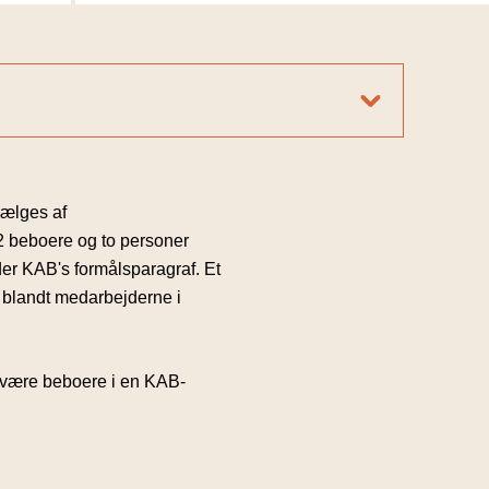
Baggrund
n maj
En del af KAB's bestyrelse siden 2024
Formand for Boligselskabet AKB, København
24. maj
Næstformand for BL's 1. kreds
ælges af
 beboere og to personer
Download fotos
der KAB's formålsparagraf. Et
Mikkel_Warmiing_tryk_HighRes
Mikkel_Warming
blandt medarbejderne i
 være beboere i en KAB-