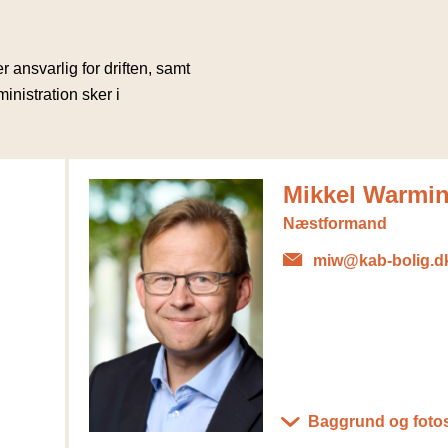
ansvarlig for driften, samt
nistration sker i
Mikkel Warmi
Næstformand
miw@kab-bolig.d
Baggrund og foto