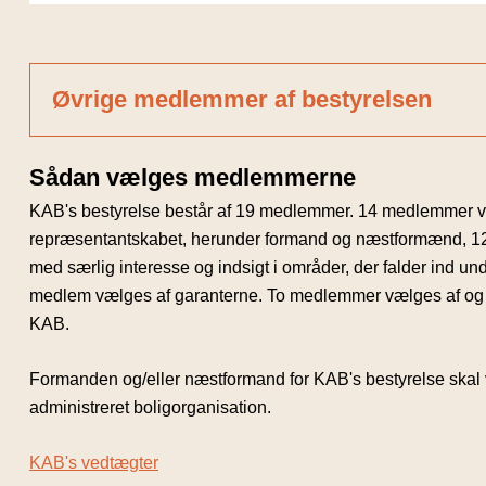
Baggrund
Medlem af KAB's bestyrelse siden 1998. Næstformand side
2017.
Øvrige medlemmer af bestyrelsen
Valgt som formand på KAB’s repræsentantskabsmøde den 
2023.
Sådan vælges medlemmerne
KAB's bestyrelse består af 19 medlemmer. 14 medlemmer v
Medlem af KAB’s Foreningsudvalg.
repræsentantskabet, herunder formand og næstformænd, 12
med særlig interesse og indsigt i områder, der falder ind un
Formand for Boligselskabet SydVest.
medlem vælges af garanterne. To medlemmer vælges af og 
KAB.
Download fotos
Sophus_Voersing_tryk_HighRes
Formanden og/eller næstformand for KAB's bestyrelse skal
administreret boligorganisation.
Sophus_Voersing_web_LowRes
KAB's vedtægter