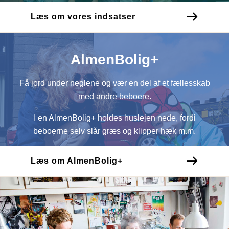
Læs om vores indsatser
AlmenBolig+
Få jord under neglene og vær en del af et fællesskab
med andre beboere.
I en AlmenBolig+ holdes huslejen nede, fordi
beboerne selv slår græs og klipper hæk m.m.
Læs om AlmenBolig+