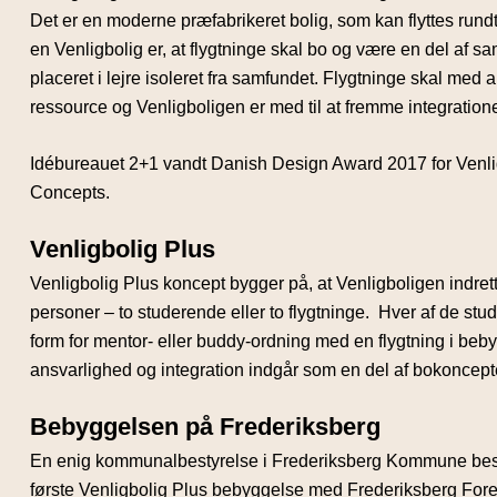
Det er en moderne præfabrikeret bolig, som kan flyttes run
en Venligbolig er, at flygtninge skal bo og være en del af sam
placeret i lejre isoleret fra samfundet. Flygtninge skal med
ressource og Venligboligen er med til at fremme integration
Idébureauet 2+1 vandt Danish Design Award 2017 for Venlig
Concepts.
Venligbolig Plus
Venligbolig Plus koncept bygger på, at Venligboligen indret
personer – to studerende eller to flygtninge. Hver af de s
form for mentor- eller buddy-ordning med en flygtning i beb
ansvarlighed og integration indgår som en del af bokoncept
Bebyggelsen på Frederiksberg
En enig kommunalbestyrelse i Frederiksberg Kommune besl
første Venligbolig Plus bebyggelse med Frederiksberg For