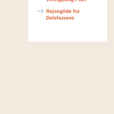
Rejsegilde for
Delehusene