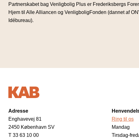
Partnerskabet bag Venligbolig Plus er Frederiksbergs For
Hjem til Alle Alliancen og VenligboligFonden (dannet af ON
Idébureau).
Adresse
Henvendels
Enghavevej 81
Ring til os
2450 København SV
Mandag
T 33 63 10 00
Tirsdag-fred