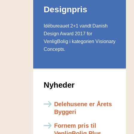
Designpris
Idébureauet 2+1 vandt Danish
Design Award 2017 for
VenligBolig i kategorien Visionary
Concepts.
Nyheder
Delehusene er Årets
Byggeri
Fornem pris til
VenligBolig Plus