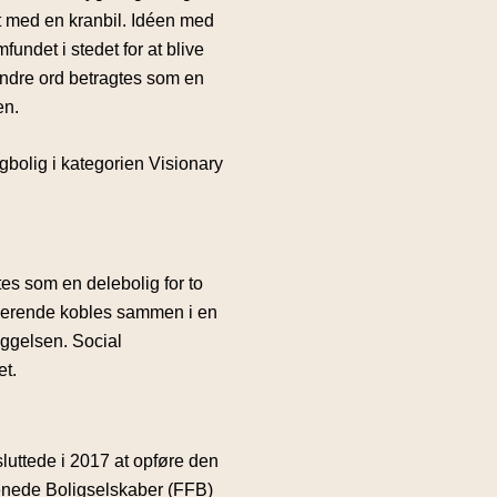
dt med en kranbil. Idéen med
fundet i stedet for at blive
 andre ord betragtes som en
en.
bolig i kategorien Visionary
tes som en delebolig for to
tuderende kobles sammen i en
yggelsen. Social
et.
uttede i 2017 at opføre den
enede Boligselskaber (FFB)