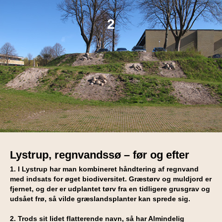
2
Lystrup, regnvandssø – før og efter
1. I Lystrup har man kombineret håndtering af regnvand
med indsats for øget biodiversitet. Græstørv og muldjord er
fjernet, og der er udplantet tørv fra en tidligere grusgrav og
udsået frø, så vilde græslandsplanter kan sprede sig.
2. Trods sit lidet flatterende navn, så har Almindelig