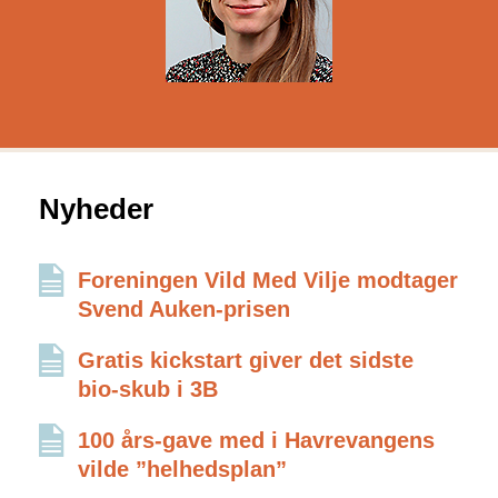
Nyheder
Foreningen Vild Med Vilje modtager
Svend Auken-prisen
Gratis kickstart giver det sidste
bio-skub i 3B
100 års-gave med i Havrevangens
vilde ”helhedsplan”